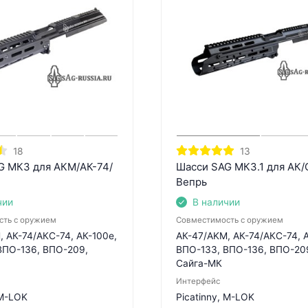
18
13
G МК3 для АКМ/АК-74/
Шасси SAG МК3.1 для АК/
Вепрь
чии
В наличии
сть с оружием
Совместимость с оружием
 АК-74/АКС-74, АК-100е,
АК-47/AKM, АК-74/АКС-74, 
ВПО-136, ВПО-209,
ВПО-133, ВПО-136, ВПО-209
Сайга-МК
Интерфейс
 M-LOK
Picatinny, M-LOK