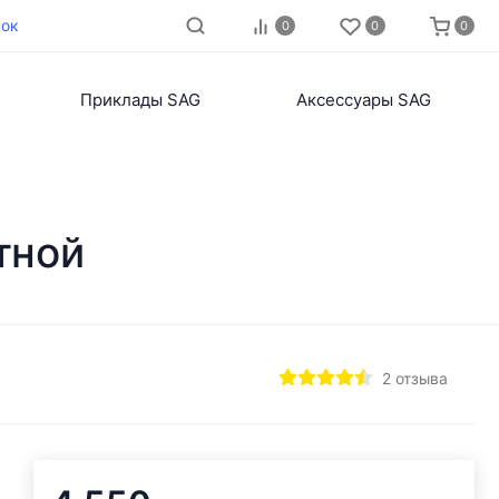
нок
0
0
0
Приклады SAG
Аксессуары SAG
тной
2 отзыва