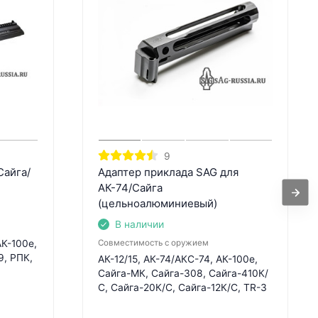
9
Сайга/
Адаптер приклада SAG для
АК-74/Сайга
(цельноалюминиевый)
В наличии
АК-100е,
Совместимость с оружием
, РПК,
АК-12/15, АК-74/АКС-74, АК-100е,
Сайга-МК, Сайга-308, Сайга-410К/
С, Сайга-20К/С, Сайга-12К/С, TR-3