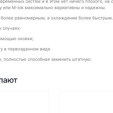
овременных систем и в этом нет ничего плохого, на
ny или M-lok максимально вариативны и надежны.
я более равномерным, а охлаждение более быстрым.
х случаях:
помощью оковки;
ту в первозданном виде.
я, полностью способная заменить штатную.
упают