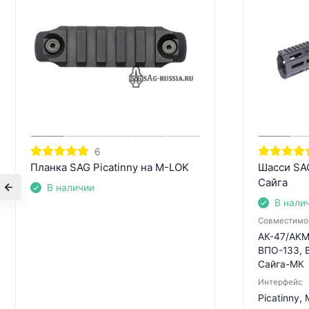
6
Планка SAG Picatinny на M-LOK
Шасси SA
Сайга
В наличии
В нали
Совместимо
АК-47/AKM,
ВПО-133, 
Сайга-МК
Интерфейс
Picatinny,